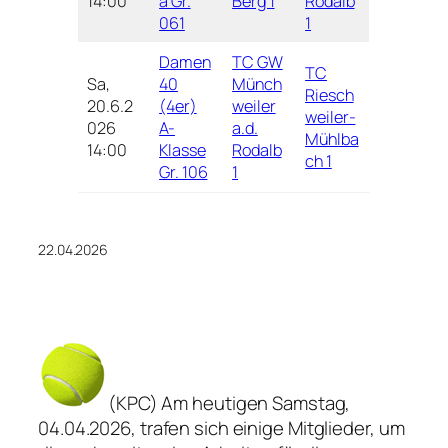
14:00
a Gr.
Berg 1
Rodalb
061
1
Damen
TC GW
TC
Sa,
40
Münch
Riesch
20.6.2
(4er)
weiler
weiler-
026
A-
a.d.
Mühlba
14:00
Klasse
Rodalb
ch 1
Gr. 106
1
22.04.2026
(KPC) Am heutigen Samstag,
04.04.2026, trafen sich einige Mitglieder, um