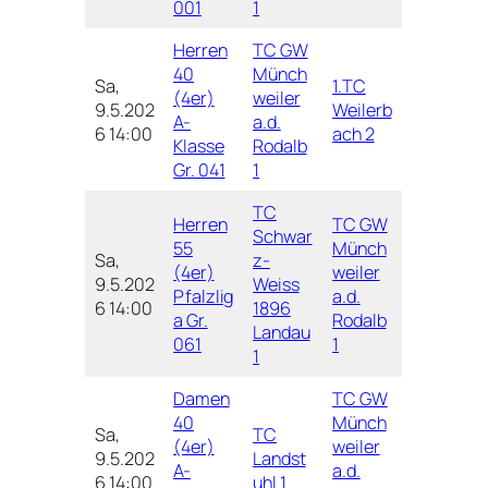
001
1
Herren
TC GW
40
Münch
Sa,
1.TC
(4er)
weiler
9.5.202
Weilerb
A-
a.d.
6 14:00
ach 2
Klasse
Rodalb
Gr. 041
1
TC
Herren
TC GW
Schwar
55
Münch
Sa,
z-
(4er)
weiler
9.5.202
Weiss
Pfalzlig
a.d.
6 14:00
1896
a Gr.
Rodalb
Landau
061
1
1
Damen
TC GW
40
Münch
Sa,
TC
(4er)
weiler
9.5.202
Landst
A-
a.d.
6 14:00
uhl 1