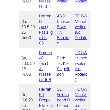
14:00
Klasse
weiler 1
Rodalb
Gr. 041
1
Herren
ASC
TC GW
Sa,
55
Bunker
Münch
30.5.20
(4er)
Boy’s
weiler
26
Pfalzlig
TA
a.d.
14:00
a Gr.
Brücke
Rodalb
061
n 1
1
Damen
TC GW
Sa,
40
Park
Münch
30.5.20
(4er)
TC KL-
weiler
26
A-
Siegelb
a.d.
14:00
Klasse
ach 1
Rodalb
Gr. 106
1
Herren
SG
TC GW
Do,
60
Erfenb
Münch
11.6.20
Doppel
ach/Hü
weiler
26
Pfalzlig
tschen
a.d.