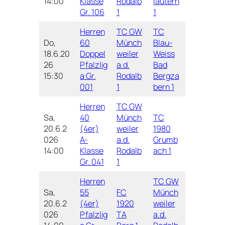
14:00
Klasse
Rodalb
lautern
Gr. 106
1
1
Herren
TC GW
TC
Do,
60
Münch
Blau-
18.6.20
Doppel
weiler
Weiss
26
Pfalzlig
a.d.
Bad
15:30
a Gr.
Rodalb
Bergza
001
1
bern 1
Herren
TC GW
Sa,
40
Münch
TC
20.6.2
(4er)
weiler
1980
026
A-
a.d.
Grumb
14:00
Klasse
Rodalb
ach 1
Gr. 041
1
Herren
TC GW
Sa,
55
FC
Münch
20.6.2
(4er)
1920
weiler
026
Pfalzlig
TA
a.d.