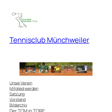
Zum
Inhalt
springen
Tennisclub Münchweiler
Unser Verein
Mitglied werden
Satzung
Vorstand
Bildarchiv
Der TCM in TORP