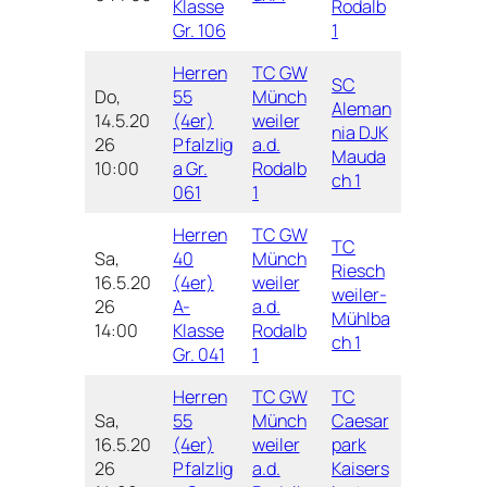
Klasse
Rodalb
Gr. 106
1
Herren
TC GW
SC
Do,
55
Münch
Aleman
14.5.20
(4er)
weiler
nia DJK
26
Pfalzlig
a.d.
Mauda
10:00
a Gr.
Rodalb
ch 1
061
1
Herren
TC GW
TC
Sa,
40
Münch
Riesch
16.5.20
(4er)
weiler
weiler-
26
A-
a.d.
Mühlba
14:00
Klasse
Rodalb
ch 1
Gr. 041
1
Herren
TC GW
TC
Sa,
55
Münch
Caesar
16.5.20
(4er)
weiler
park
26
Pfalzlig
a.d.
Kaisers