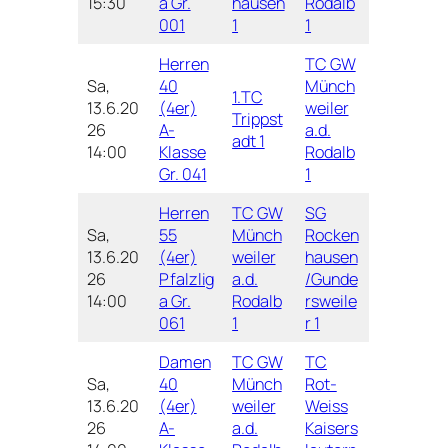
15:30
a Gr.
hausen
Rodalb
001
1
1
Herren
TC GW
Sa,
40
Münch
1.TC
13.6.20
(4er)
weiler
Trippst
26
A-
a.d.
adt 1
14:00
Klasse
Rodalb
Gr. 041
1
Herren
TC GW
SG
Sa,
55
Münch
Rocken
13.6.20
(4er)
weiler
hausen
26
Pfalzlig
a.d.
/Gunde
14:00
a Gr.
Rodalb
rsweile
061
1
r 1
Damen
TC GW
TC
Sa,
40
Münch
Rot-
13.6.20
(4er)
weiler
Weiss
26
A-
a.d.
Kaisers