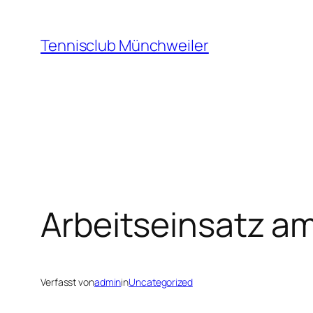
Zum
Inhalt
Tennisclub Münchweiler
springen
Arbeitseinsatz am
Verfasst von
admin
in
Uncategorized